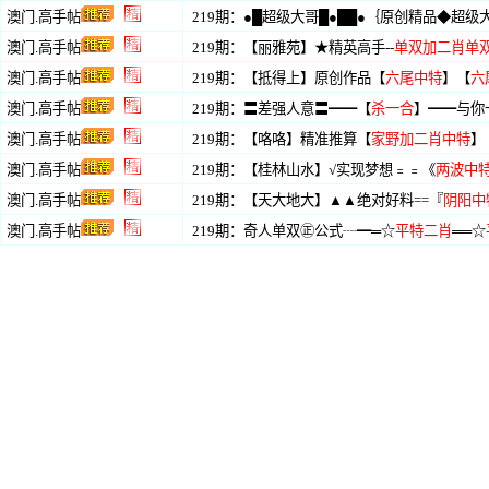
澳门.高手帖
219期：●█超级大哥█●██●｛原创精品◆超级
澳门.高手帖
219期：【丽雅苑】★精英高手--
单双加二肖
单
澳门.高手帖
219期：【抵得上】原创作品【
六尾中特
】【
六
澳门.高手帖
219期：〓差强人意〓━━【
杀一合
】━━与你
澳门.高手帖
219期：【咯咯】精准推算【
家野加二肖中特
】
澳门.高手帖
219期：【桂林山水】√实现梦想﹦﹦《
两波中
澳门.高手帖
219期：【天大地大】▲▲绝对好料==『
阴阳中
澳门.高手帖
219期：奇人单双㊣公式┈━═☆
平特二肖
══☆