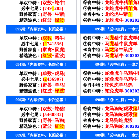
龙蛇虎牛猪
羊
兔
[双数+蛇牛]
⑨肖中特：
单双中特：
[749
1
285]
龙蛇虎牛猪
羊
兔
必中七尾：
⑦肖中特：
[野兽+牛猪]
龙蛇虎牛猪
羊
野兽家畜：
⑥
肖中特：
[红波+
绿波
]
龙蛇虎牛
30020
精选波色：
④肖中特：
095期:『内幕资料』长跟必赢！
095期:『必中生肖』十拿
马
龙
猪牛鼠虎羊
[
双数
+猪牛]
⑨肖中特：
单双中特：
[
2
741536]
马
龙
猪牛鼠虎羊
必中七尾：
⑦肖中特：
[家禽+鼠虎]
马
龙
猪牛鼠虎
野兽家畜：
⑥
肖中特：
[
红波
+蓝波]
马
龙
猪牛
30020
精选波色：
④肖中特：
094期:『内幕资料』长跟必赢！
094期:『必中生肖』十拿
蛇兔虎羊马鸡牛
[单数+虎马]
⑨肖中特：
单双中特：
[
2
436907]
蛇兔虎羊马鸡牛
必中七尾：
⑦肖中特：
[野兽+羊马]
蛇兔虎羊马鸡
野兽家畜：
⑥
肖中特：
[红波+
绿波
]
蛇兔虎羊
30020
精选波色：
④肖中特：
090期:『内幕资料』长跟必赢！
090期:『必中生肖』十拿
龙马狗蛇虎猴
猪
[双数+蛇猪]
⑨肖中特：
单双中特：
[5460832]
龙马狗蛇虎猴
猪
必中七尾：
⑦肖中特：
[野兽+马狗]
龙马狗蛇虎猴
野兽家畜：
⑥
肖中特：
[蓝波+
红波
]
龙马狗蛇
30020
精选波色：
④肖中特：
089期:『内幕资料』长跟必赢！
089期:『必中生肖』十拿