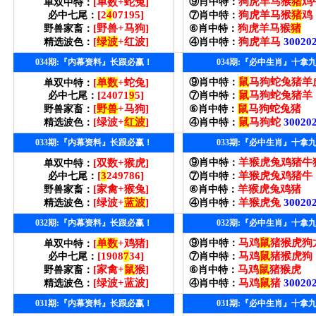
狗虎羊马猴
猪
鸡
[单数+蛇兔]
⑨肖中特：
单双中特：
[2
4
07195]
狗虎羊马猴
猪
鸡
必中七尾：
⑦肖中特：
[野兽+马狗]
狗虎羊马猴
猪
野兽家畜：
⑥
肖中特：
[
绿波
+红波]
狗虎羊马
30020
精选波色：
④肖中特：
034期:『内幕资料』长跟必赢！
034期:『必中生肖』十拿
鼠
马狗蛇兔猪羊
[
单数
+蛇兔]
⑨肖中特：
单双中特：
[24071
9
5]
鼠
马狗蛇兔猪羊
必中七尾：
⑦肖中特：
[
野兽
+马狗]
鼠
马狗蛇兔猪
野兽家畜：
⑥
肖中特：
[绿波+
红波
]
鼠
马狗蛇
30020
精选波色：
④肖中特：
033期:『内幕资料』长跟必赢！
033期:『必中生肖』十拿
羊猴虎兔鸡猪牛
[双数+猴虎]
⑨肖中特：
单双中特：
[
3
249786]
羊猴虎兔鸡猪牛
必中七尾：
⑦肖中特：
[家禽+猴兔]
羊猴虎兔鸡猪
野兽家畜：
⑥
肖中特：
[绿波+
蓝波
]
羊猴虎兔
30020
精选波色：
④肖中特：
032期:『内幕资料』长跟必赢！
032期:『必中生肖』十拿
马鸡
鼠
猪猴虎狗
[
单数
+鸡猪]
⑨肖中特：
单双中特：
[1908
7
34]
马鸡
鼠
猪猴虎狗
必中七尾：
⑦肖中特：
[家禽+
鼠
猴]
马鸡
鼠
猪猴虎
野兽家畜：
⑥
肖中特：
[绿波+蓝波]
马鸡
鼠
猪
30020
精选波色：
④肖中特：
031期:『内幕资料』长跟必赢！
031期:『必中生肖』十拿