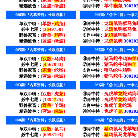
[家禽+
猴
兔]
羊牛
猴
鼠狗猪
野兽家畜：
⑥
肖中特：
[蓝波+绿波]
羊牛
猴
鼠
30020
精选波色：
④肖中特：
066期:『内幕资料』长跟必赢！
066期:『必中生肖』十拿
龙
鸡
鼠狗猴马兔
[单数+
鸡
兔]
⑨肖中特：
单双中特：
[3
6
49758]
龙
鸡
鼠狗猴马兔
必中七尾：
⑦肖中特：
[野兽+
鸡
狗]
龙
鸡
鼠狗猴马
野兽家畜：
⑥
肖中特：
[蓝波+绿波]
龙
鸡
鼠狗
30020
精选波色：
④肖中特：
065期:『内幕资料』长跟必赢！
065期:『必中生肖』十拿
猪马蛇牛鸡狗
羊
[
双数
+马狗]
⑨肖中特：
单双中特：
[
4
567083]
猪马蛇牛鸡狗
羊
必中七尾：
⑦肖中特：
[
家禽
+蛇猴]
猪马蛇牛鸡狗
野兽家畜：
⑥
肖中特：
[蓝波+绿波]
猪马蛇牛
30020
精选波色：
④肖中特：
063期:『内幕资料』长跟必赢！
063期:『必中生肖』十拿
兔虎羊
龙
蛇鸡狗
[双数+虎
龙
]
⑨肖中特：
单双中特：
[1894
7
25]
兔虎羊
龙
蛇鸡狗
必中七尾：
⑦肖中特：
[
野兽
+羊鸡]
兔虎羊
龙
蛇鸡
野兽家畜：
⑥
肖中特：
[蓝波+
绿波
]
兔虎羊
龙
30020
精选波色：
④肖中特：
060期:『内幕资料』长跟必赢！
060期:『必中生肖』十拿
猪
鸡鼠马龙羊蛇
[
双数
+鼠马]
⑨肖中特：
单双中特：
[6058193]
猪
鸡鼠马龙羊蛇
必中七尾：
⑦肖中特：