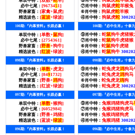
狗鼠虎
蛇
羊猴兔
[双数+
蛇
羊]
⑨肖中特：
单双中特：
[96734
5
1]
狗鼠虎
蛇
羊猴兔
必中七尾：
⑦肖中特：
[家禽+鼠虎]
狗鼠虎
蛇
羊猴
野兽家畜：
⑥
肖中特：
[
蓝波
+绿波]
狗鼠虎
蛇
30020
精选波色：
④肖中特：
100期:『内幕资料』长跟必赢！
100期:『必中生肖』十拿
蛇
鼠
狗牛虎猪猴
[单数+
鼠
狗]
⑨肖中特：
单双中特：
[2754361]
蛇
鼠
狗牛虎猪猴
必中七尾：
⑦肖中特：
[
野兽
+狗牛]
蛇
鼠
狗牛虎猪
野兽家畜：
⑥
肖中特：
[
红波
+绿波]
蛇
鼠
狗牛
30020
精选波色：
④肖中特：
098期:『内幕资料』长跟必赢！
098期:『必中生肖』十拿
蛇兔虎龙
鸡
狗马
[
单数
+虎龙]
⑨肖中特：
单双中特：
[84
9
1732]
蛇兔虎龙
鸡
狗马
必中七尾：
⑦肖中特：
[野兽+
鸡
狗]
蛇兔虎龙
鸡
狗
野兽家畜：
⑥
肖中特：
[红波+绿波]
蛇兔虎龙
30020
精选波色：
④肖中特：
097期:『内幕资料』长跟必赢！
097期:『必中生肖』十拿
兔猴鸡猪狗虎马
[
单数
+猴狗]
⑨肖中特：
单双中特：
[6052984]
兔猴鸡猪狗虎马
必中七尾：
⑦肖中特：
[野兽+鸡猪]
兔猴鸡猪狗虎
野兽家畜：
⑥
肖中特：
[蓝波+
绿波
]
兔猴鸡猪
30020
精选波色：
④肖中特：
096期:『内幕资料』长跟必赢！
096期:『必中生肖』十拿