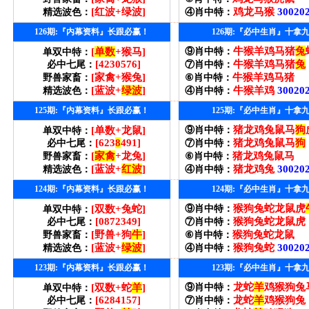
[红波+绿波]
鸡龙马猴
30020
精选波色：
④肖中特：
126期:『内幕资料』长跟必赢！
126期:『必中生肖』十拿
牛猴羊鸡马猪
兔
[
单数
+猴马]
⑨肖中特：
单双中特：
[4230576]
牛猴羊鸡马猪
兔
必中七尾：
⑦肖中特：
[家禽+猴兔]
牛猴羊鸡马猪
野兽家畜：
⑥
肖中特：
[蓝波+
绿波
]
牛猴羊鸡
30020
精选波色：
④肖中特：
125期:『内幕资料』长跟必赢！
125期:『必中生肖』十拿
猪龙鸡兔鼠马
狗
[单数+龙鼠]
⑨肖中特：
单双中特：
[623
8
491]
猪龙鸡兔鼠马
狗
必中七尾：
⑦肖中特：
[
家禽
+龙兔]
猪龙鸡兔鼠马
野兽家畜：
⑥
肖中特：
[蓝波+
红波
]
猪龙鸡兔
30020
精选波色：
④肖中特：
124期:『内幕资料』长跟必赢！
124期:『必中生肖』十拿
猴狗兔蛇龙鼠虎
[双数+兔蛇]
⑨肖中特：
单双中特：
[0872349]
猴狗兔蛇龙鼠虎
必中七尾：
⑦肖中特：
[野兽+狗
牛
]
猴狗兔蛇龙鼠
野兽家畜：
⑥
肖中特：
[蓝波+
绿波
]
猴狗兔蛇
30020
精选波色：
④肖中特：
123期:『内幕资料』长跟必赢！
123期:『必中生肖』十拿
龙蛇
羊
鸡猴狗兔
[双数+蛇
羊
]
⑨肖中特：
单双中特：
[6284157]
龙蛇
羊
鸡猴狗兔
必中七尾：
⑦肖中特：