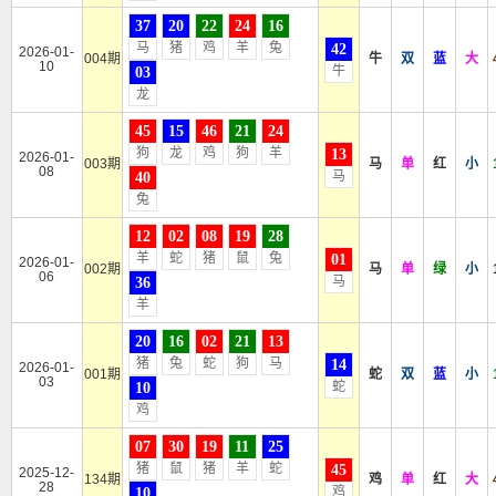
37
20
22
24
16
马
猪
鸡
羊
兔
42
2026-01-
004期
牛
双
蓝
大
10
牛
03
龙
45
15
46
21
24
狗
龙
鸡
狗
羊
13
2026-01-
003期
马
单
红
小
08
马
40
兔
12
02
08
19
28
羊
蛇
猪
鼠
兔
01
2026-01-
002期
马
单
绿
小
06
马
36
羊
20
16
02
21
13
猪
兔
蛇
狗
马
14
2026-01-
001期
蛇
双
蓝
小
03
蛇
10
鸡
07
30
19
11
25
猪
鼠
猪
羊
蛇
45
2025-12-
134期
鸡
单
红
大
28
鸡
10