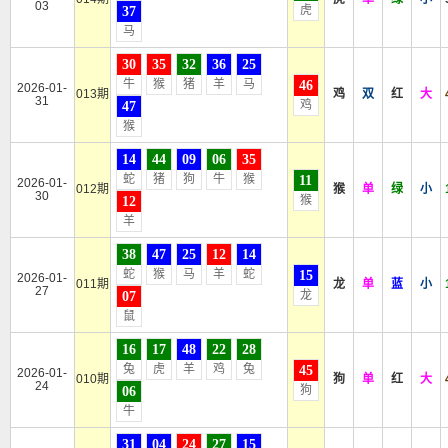
03
虎
37
马
30
35
32
36
25
牛
猴
猪
羊
马
46
2026-01-
013期
鸡
双
红
大
31
鸡
47
猴
14
44
09
06
35
蛇
猪
狗
牛
猴
11
2026-01-
012期
猴
单
绿
小
30
猴
12
羊
38
47
25
12
14
蛇
猴
马
羊
蛇
15
2026-01-
011期
龙
单
蓝
小
27
龙
07
鼠
16
17
48
22
28
兔
虎
羊
鸡
兔
45
2026-01-
010期
狗
单
红
大
24
狗
06
牛
31
04
24
27
15