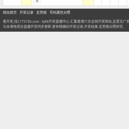
鼠
网站首页
开奖记录
走势图
号码属性对照
看开奖,找
177575b.com
-
kj88开奖直播中心
:汇集香港六合全网开奖网站,这里无广告
与本港电视台直播开奖同步更新.更有精确的开奖记录,开奖结果,走势图对照研究.