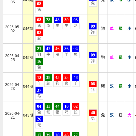
047期
兔
双
绿
小
05
兔
08
猪
08
28
48
30
03
猪
兔
羊
牛
龙
09
2026-05-
046期
狗
单
绿
小
02
狗
02
蛇
21
42
46
36
04
狗
牛
鸡
羊
兔
09
2026-04-
045期
狗
单
绿
小
25
狗
16
兔
12
38
45
23
48
羊
蛇
狗
猴
羊
08
2026-04-
044期
猪
双
绿
小
23
猪
37
马
04
11
44
10
02
兔
猴
猪
鸡
蛇
40
2026-04-
043期
兔
双
红
大
21
兔
26
蛇
17
39
20
46
27