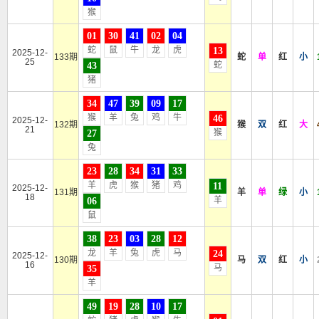
猴
01
30
41
02
04
蛇
鼠
牛
龙
虎
13
2025-12-
133期
蛇
单
红
小
25
蛇
43
猪
34
47
39
09
17
猴
羊
兔
鸡
牛
46
2025-12-
132期
猴
双
红
大
21
猴
27
兔
23
28
34
31
33
羊
虎
猴
猪
鸡
11
2025-12-
131期
羊
单
绿
小
18
羊
06
鼠
38
23
03
28
12
龙
羊
兔
虎
马
24
2025-12-
130期
马
双
红
小
16
马
35
羊
49
19
28
10
17