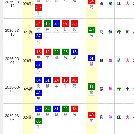
鼠
蛇
蛇
马
兔
34
2026-03-
028期
鸡
双
红
大
12
鸡
30
牛
34
16
25
02
35
鸡
兔
马
蛇
猴
49
2026-03-
027期
马
和
绿
和
10
马
37
马
18
12
22
28
15
牛
羊
鸡
兔
龙
31
2026-03-
026期
鼠
单
蓝
大
07
鼠
37
马
04
31
24
18
46
兔
鼠
羊
牛
鸡
11
2026-03-
025期
猴
单
绿
小
05
猴
42
牛
20
32
31
44
13
猪
猪
鼠
猪
马
45
2026-03-
024期
狗
单
红
大
03
狗
06
牛