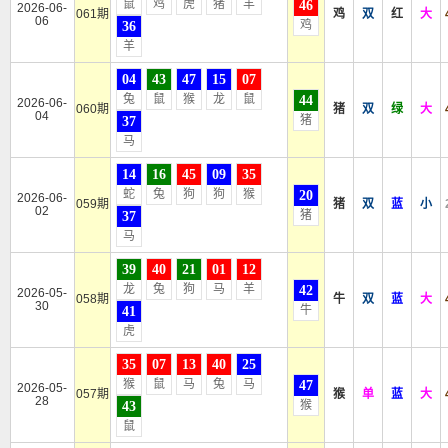
鼠
鸡
虎
猪
羊
46
2026-06-
061期
鸡
双
红
大
06
鸡
36
羊
04
43
47
15
07
兔
鼠
猴
龙
鼠
44
2026-06-
060期
猪
双
绿
大
04
猪
37
马
14
16
45
09
35
蛇
兔
狗
狗
猴
20
2026-06-
059期
猪
双
蓝
小
02
猪
37
马
39
40
21
01
12
龙
兔
狗
马
羊
42
2026-05-
058期
牛
双
蓝
大
30
牛
41
虎
35
07
13
40
25
猴
鼠
马
兔
马
47
2026-05-
057期
猴
单
蓝
大
28
猴
43
鼠