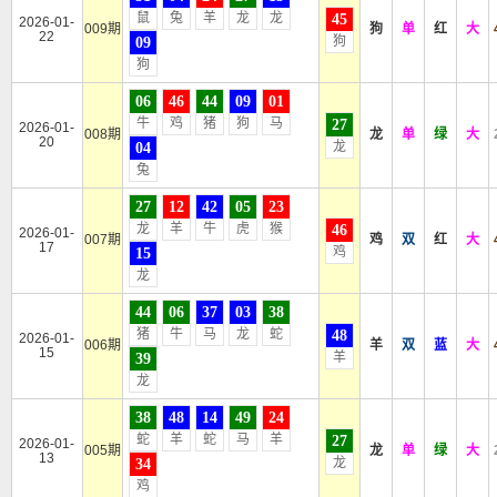
鼠
兔
羊
龙
龙
45
2026-01-
009期
狗
单
红
大
22
狗
09
狗
06
46
44
09
01
牛
鸡
猪
狗
马
27
2026-01-
008期
龙
单
绿
大
20
龙
04
兔
27
12
42
05
23
龙
羊
牛
虎
猴
46
2026-01-
007期
鸡
双
红
大
17
鸡
15
龙
44
06
37
03
38
猪
牛
马
龙
蛇
48
2026-01-
006期
羊
双
蓝
大
15
羊
39
龙
38
48
14
49
24
蛇
羊
蛇
马
羊
27
2026-01-
005期
龙
单
绿
大
13
龙
34
鸡