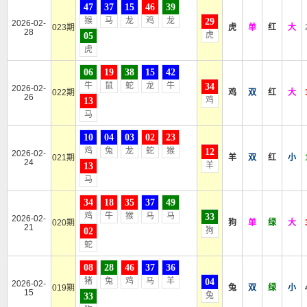
47
37
15
46
39
猴
马
龙
鸡
龙
29
2026-02-
023期
虎
单
红
大
28
虎
05
虎
06
19
38
15
42
牛
鼠
蛇
龙
牛
34
2026-02-
022期
鸡
双
红
大
26
鸡
13
马
10
04
03
02
23
鸡
兔
龙
蛇
猴
12
2026-02-
021期
羊
双
红
小
24
羊
13
马
34
18
35
37
49
鸡
牛
猴
马
马
33
2026-02-
020期
狗
单
绿
大
21
狗
02
蛇
08
28
46
37
36
猪
兔
鸡
马
羊
04
2026-02-
019期
兔
双
绿
小
15
兔
33