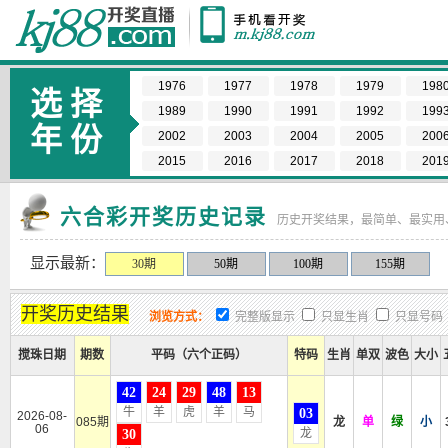
1976
1977
1978
1979
198
选择
1989
1990
1991
1992
199
年份
2002
2003
2004
2005
200
2015
2016
2017
2018
201
六合彩开奖历史记录
历史开奖结果，最简单、最实用
显示最新：
30期
50期
100期
155期
开奖历史结果
浏览方式：
完整版显示
只显生肖
只显号码
搅珠日期
期数
平码（六个正码）
特码
生肖
单双
波色
大小
42
24
29
48
13
牛
羊
虎
羊
马
03
2026-08-
085期
龙
单
绿
小
06
龙
30