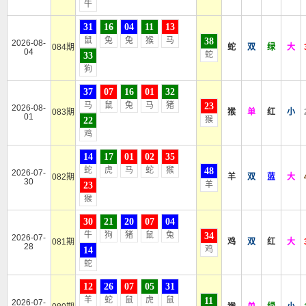
牛
31
16
04
11
13
鼠
兔
兔
猴
马
38
2026-08-
084期
蛇
双
绿
大
04
蛇
33
狗
37
07
16
01
32
马
鼠
兔
马
猪
23
2026-08-
083期
猴
单
红
小
01
猴
22
鸡
14
17
01
02
35
蛇
虎
马
蛇
猴
48
2026-07-
082期
羊
双
蓝
大
30
羊
23
猴
30
21
20
07
04
牛
狗
猪
鼠
兔
34
2026-07-
081期
鸡
双
红
大
28
鸡
14
蛇
12
26
07
05
31
羊
蛇
鼠
虎
鼠
11
2026-07-