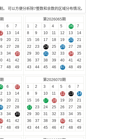
割。 可以方便分析除7整数和余数的区域分布情况。
4期
第2026065期
5
6
7
1
2
3
4
5
06
7
12
13
14
8
9
10
11
12
13
14
19
20
21
15
16
17
18
19
20
21
26
27
28
22
23
24
25
26
27
28
33
34
35
29
30
31
32
33
34
35
40
41
42
36
37
38
39
40
41
42
47
48
49
43
44
45
46
47
48
49
9期
第2026070期
05
6
07
1
2
3
4
5
6
7
12
13
14
8
9
10
11
12
13
14
19
20
21
15
16
17
18
19
20
21
26
27
28
22
23
24
25
26
27
28
33
34
35
29
30
31
32
33
34
35
40
41
42
36
37
38
39
40
41
42
47
48
49
43
44
45
46
47
48
49