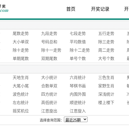
首页
开奖记录
开
势
尾数走势
九段走势
七段走势
五行走势
小
大小单双
号码总和
平均数值
除三走势
势
除十走势
除十一走势
除十二走势
周二走势
码
单期尾数
双期尾数
单号个数
大号个数
肖
天地生肖
大小统计
六肖统计
三色生肖
计
大尾小尾
合数单双
琴棋书画
家野生肖
波
波色统计
四方统计
内围外围
深浅统计
计
左右统计
高低统计
顺逆统计
楼上楼下
星
摇奖机位
江恩旋出
江恩旋入
选择查询范围：