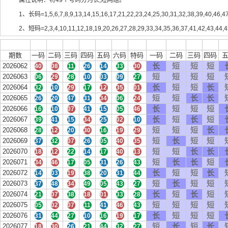
属性说明：将49个号码分为长,短两组。
1、长码=1,5,6,7,8,9,13,14,15,16,17,21,22,23,24,25,30,31,32,38,39,40,46,4
2、短码=2,3,4,10,11,12,18,19,20,26,27,28,29,33,34,35,36,37,41,42,43,44,4
期数
一码
二码
三码
四码
五码
六码
特码
一码
二码
三码
四码
长
短
短
短
2026062
40
08
11
26
14
33
30
短
短
短
短
2026063
06
29
28
10
03
09
27
长
短
短
长
2026064
32
10
29
17
12
35
01
短
短
长
长
2026065
26
20
47
31
34
06
24
长
短
短
短
2026066
16
10
07
41
15
05
46
长
短
长
短
2026067
39
41
15
34
25
02
10
短
短
短
长
2026068
28
12
20
30
16
19
29
短
长
短
短
2026069
37
32
07
26
05
40
35
短
短
长
长
2026070
18
12
22
14
17
40
13
短
长
长
短
2026071
34
46
17
05
31
26
43
长
短
短
长
2026072
14
03
19
38
20
31
44
短
长
短
短
2026073
37
48
34
49
05
43
27
长
短
长
短
2026074
21
07
38
18
01
33
28
短
短
短
短
2026075
05
02
07
11
41
46
43
长
短
短
短
2026076
31
44
27
10
16
19
17
短
长
短
长
2026077
18
30
26
21
44
32
27