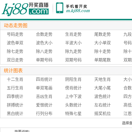
动态走势图
号码走势
合数走势
生肖走势
尾数走势
九段
波色单双
波色大小
半波大小
大小单双
号码
除七走势
除八走势
除九走势
除十走势
除十
双日走势
单期号码
双期号码
单期尾数
双期
统计图表
十二生肖
四肖统计
阴阳生肖
天地生肖
大小
五行生肖
单双笔画
傍肖统计
大尾小尾
合数
四季统计
吉凶生肖
上中下波
波色统计
四方
拼搏统计
爱恨统计
头数统计
左右统计
高低
黑白统计
行列分布
特殊七星
摇奖机位
江恩
选择