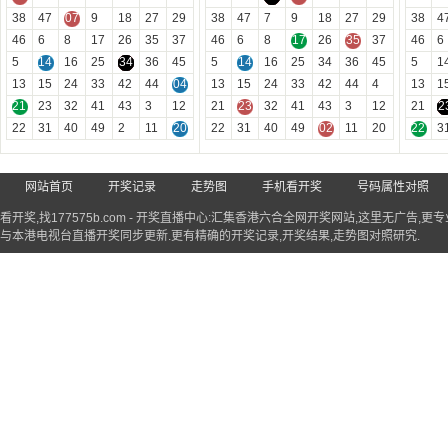
38
47
07
9
18
27
29
38
47
7
9
18
27
29
38
4
46
6
8
17
26
35
37
46
6
8
17
26
35
37
46
6
5
14
16
25
34
36
45
5
14
16
25
34
36
45
5
1
13
15
24
33
42
44
04
13
15
24
33
42
44
4
13
1
21
23
32
41
43
3
12
21
23
32
41
43
3
12
21
2
22
31
40
49
2
11
20
22
31
40
49
02
11
20
22
3
网站首页
开奖记录
走势图
手机看开奖
号码属性对照
看开奖,找
177575b.com
-
开奖直播中心
:汇集香港六合全网开奖网站,这里无广告,更专业
与本港电视台直播开奖同步更新.更有精确的开奖记录,开奖结果,走势图对照研究.